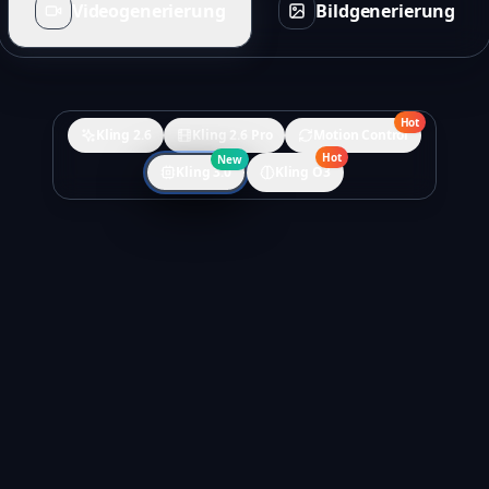
Videogenerierung
Bildgenerierung
Hot
Kling 2.6
Kling 2.6 Pro
Motion Control
Hot
New
Kling 3.0
Kling O3