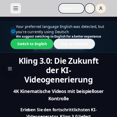
Deutsch
Your preferred language English was detected, but
🌐
you're currently using Deutsch
We suggest switching to English for a better experience
Switch to English
Stay on Deutsch
KI-Video der nächsten Generation
Kling 3.0: Die Zukunft
der KI-
Videogenerierung
4K Kinematische Videos mit beispielloser
Kontrolle
Erleben Sie den fortschrittlichsten KI-
Videogenerator. Kling 3.0 liefert