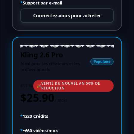
*
Support par e-mail
Connectez-vous pour acheter
Kling 2.6 Pro
Populaire
Idéal pour les créateurs et les
professionnels
VENTE DU NOUVEL AN 50% DE
$51.80
🎉
RÉDUCTION
$25.90
/
mois
*
1320
Crédits
*
~
660
vidéos/mois