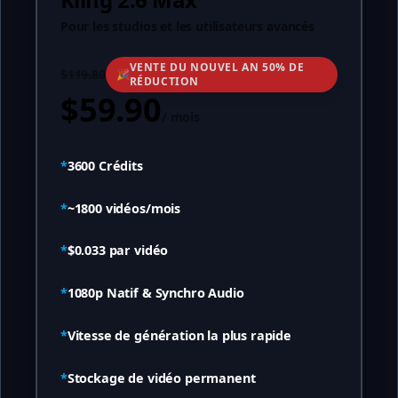
Pour les studios et les utilisateurs avancés
VENTE DU NOUVEL AN 50% DE
$119.80
🎉
RÉDUCTION
$59.90
/
mois
*
3600
Crédits
*
~
1800
vidéos/mois
*
$0.033
par vidéo
*
1080p Natif & Synchro Audio
*
Vitesse de génération la plus rapide
*
Stockage de vidéo permanent