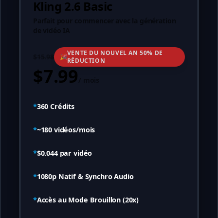
Kling 2.6 Basic
Parfait pour commencer avec la génération
de vidéo IA
VENTE DU NOUVEL AN 50% DE
$15.98
🎉
RÉDUCTION
$7.99
/
mois
*
360
Crédits
*
~
180
vidéos/mois
*
$0.044
par vidéo
*
1080p Natif & Synchro Audio
*
Accès au Mode Brouillon (20x)