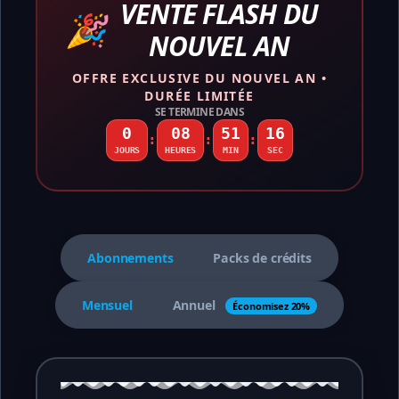
VENTE FLASH DU
🎉
NOUVEL AN
OFFRE EXCLUSIVE DU NOUVEL AN •
DURÉE LIMITÉE
SE TERMINE DANS
0
08
51
15
:
:
:
JOURS
HEURES
MIN
SEC
Abonnements
Packs de crédits
Mensuel
Annuel
Économisez 20%