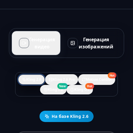
Генерация
Генерация
видео
изображений
Hot
Kling 2.6
Kling 2.6 Pro
Motion Control
New
Hot
Kling 3.0
Kling O3
На базе Kling 2.6