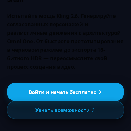
Испытайте мощь Kling 2.6. Генерируйте
согласованных персонажей и
реалистичные движения с архитектурой
Omni One. От быстрого прототипирования
в черновом режиме до экспорта 16-
битного HDR — переосмыслите свой
процесс создания видео.
Войти и начать бесплатно
Узнать возможности