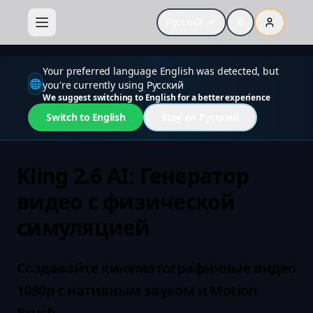
Your preferred language English was detected, but
Русский
🌐
you're currently using Русский
We suggest switching to English for a better experience
Switch to English
Stay on Русский
Kling 2.6 AI: Генератор
видео с физической
симуляцией
Создавайте кинематографичные видео
1080p с нативным звуком и Motion
Brush