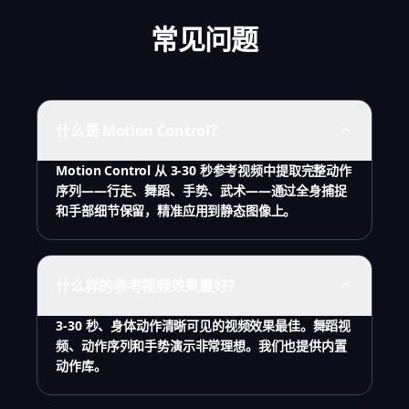
常见问题
什么是 Motion Control？
Motion Control 从 3-30 秒参考视频中提取完整动作
序列——行走、舞蹈、手势、武术——通过全身捕捉
和手部细节保留，精准应用到静态图像上。
什么样的参考视频效果最好？
3-30 秒、身体动作清晰可见的视频效果最佳。舞蹈视
频、动作序列和手势演示非常理想。我们也提供内置
动作库。