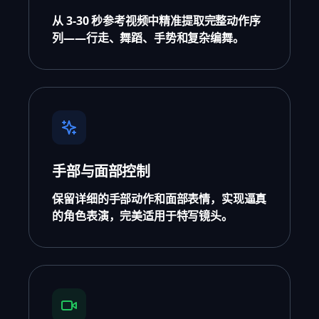
从 3-30 秒参考视频中精准提取完整动作序
列——行走、舞蹈、手势和复杂编舞。
手部与面部控制
保留详细的手部动作和面部表情，实现逼真
的角色表演，完美适用于特写镜头。