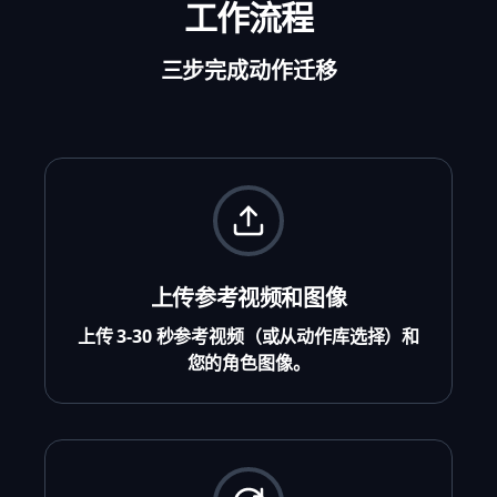
工作流程
三步完成动作迁移
上传参考视频和图像
上传 3-30 秒参考视频（或从动作库选择）和
您的角色图像。