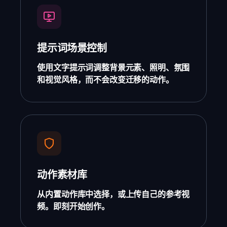
提示词场景控制
使用文字提示词调整背景元素、照明、氛围
和视觉风格，而不会改变迁移的动作。
动作素材库
从内置动作库中选择，或上传自己的参考视
频。即刻开始创作。