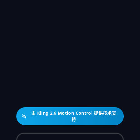
由 Kling 2.6 Motion Control 提供技术支
持