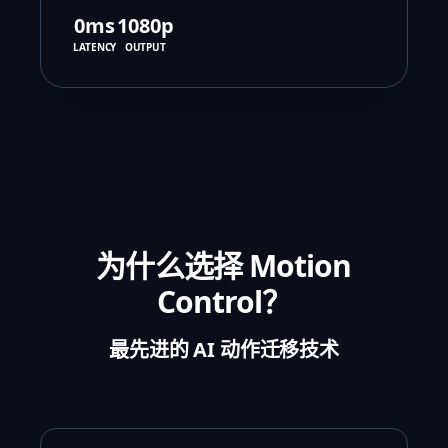
0ms
1080p
LATENCY
OUTPUT
为什么选择 Motion
Control？
最先进的 AI 动作迁移技术