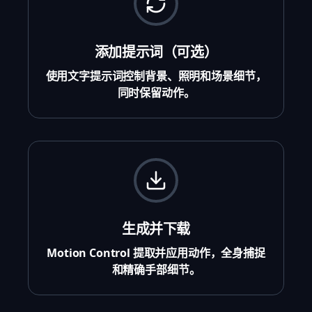
添加提示词（可选）
使用文字提示词控制背景、照明和场景细节，
同时保留动作。
生成并下载
Motion Control 提取并应用动作，全身捕捉
和精确手部细节。