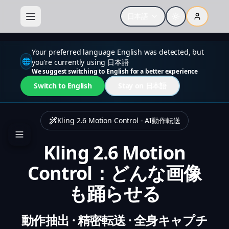
Your preferred language English was detected, but
日本語
🌐
you're currently using 日本語
We suggest switching to English for a better experience
Switch to English
Stay on 日本語
Kling 2.6 Motion Control - AI動作転送
Kling 2.6 Motion
Control：どんな画像
も踊らせる
動作抽出 · 精密転送 · 全身キャプチ