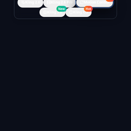
Kling 2.6
Kling 2.6 Pro
Motion Control
New
Hot
Kling 3.0
Kling O3