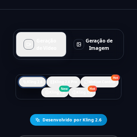
Geração
Geração de
de Vídeo
Imagem
Hot
Kling 2.6
Kling 2.6 Pro
Motion Control
New
Hot
Kling 3.0
Kling O3
Desenvolvido por Kling 2.6