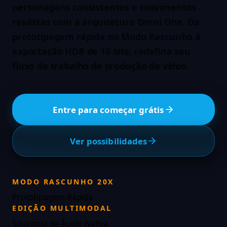
personagens consistentes e movimentos
realistas com a arquitetura Omni One. Da
prototipagem rápida no Modo Rascunho à
exportação HDR de 16 bits, redefina seu
fluxo de trabalho de produção de vídeo.
Entre para começar grátis
Ver possibilidades
MODO RASCUNHO 20X
Prototipagem Rápida
EDIÇÃO MULTIMODAL
Sincronia de Áudio Nativa