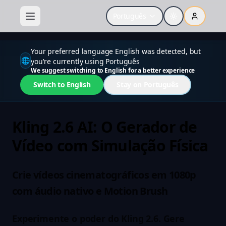
Your preferred language English was detected, but
Português
🌐
you're currently using Português
We suggest switching to English for a better experience
Switch to English
Stay on Português
Kling 2.6 AI: O Gerador de
Vídeo com Simulação Física
Crie vídeos cinematográficos em 1080p
com áudio nativo e Motion Brush
Experimente o poder do Kling 2.6. Gere