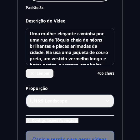
Padrão 8s
Descrição do Vídeo
Limpar
405
chars
Proporção
16:9 Landscape
Configurações Avançadas
Inicie sessão para gerar vídeos.