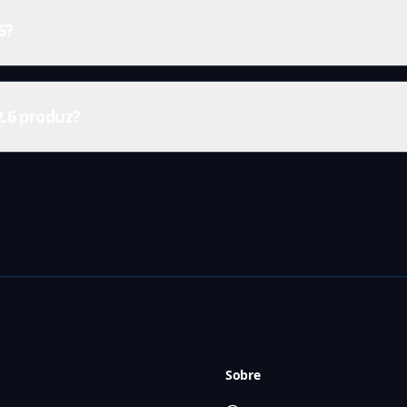
6?
2.6 produz?
Sobre