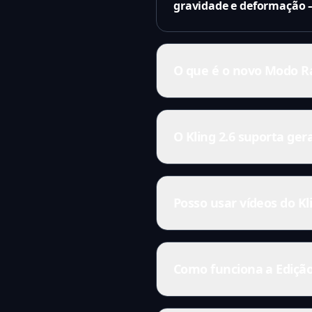
gravidade e deformação —
O que é o novo Modo R
O Kling 2.6 suporta ger
Posso usar vídeos do K
Como funciona a Ediçã