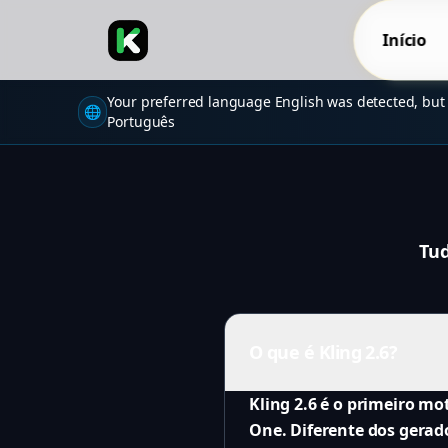
Início
Your preferred language English was detected, but 
🌐
Português
Tud
O que é Kling 2.6?
Kling 2.6 é o primeiro m
One. Diferente dos gerado