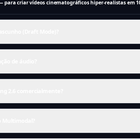
 para criar vídeos cinematográficos hiper-realistas em 1
ascunho (Draft Mode)?
ação de áudio?
ling 2.6 comercialmente?
o Multimodal?