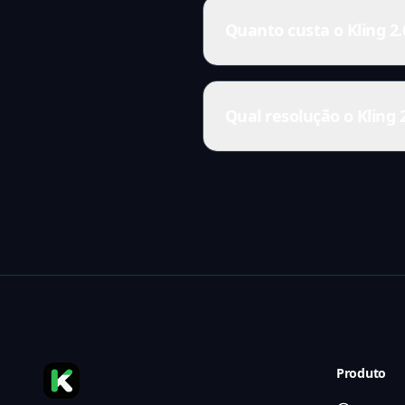
Quanto custa o Kling 2.
Qual resolução o Kling 
Produto