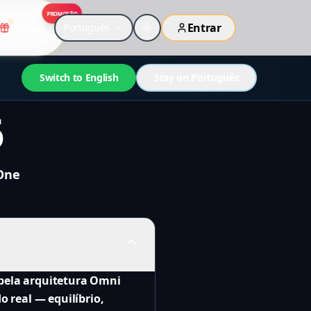
PROMOÇÃO
Preços
Entrar
Português
Switch to English
Stay on Português
6
 One
 pela arquitetura Omni
o real — equilíbrio,