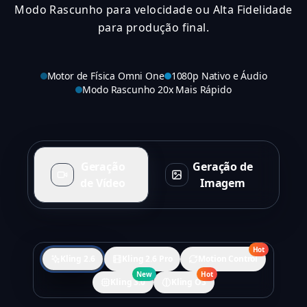
Modo Rascunho para velocidade ou Alta Fidelidade
para produção final.
Motor de Física Omni One
1080p Nativo e Áudio
Modo Rascunho 20x Mais Rápido
Geração
Geração de
de Vídeo
Imagem
Hot
Kling 2.6
Kling 2.6 Pro
Motion Control
New
Hot
Kling 3.0
Kling O3