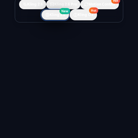
Hot
Kling 2.6
Kling 2.6 Pro
Motion Control
Hot
New
Kling 3.0
Kling O3