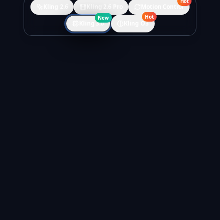
Hot
Kling 2.6
Kling 2.6 Pro
Motion Control
Hot
New
Kling 3.0
Kling O3