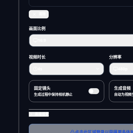
清除
画面比例
16:9
视频时长
分辨率
4s
480p
固定镜头
生成音频
生成过程中保持相机静止
自动为视频
高级设置
点击此区域登录以获得更多体