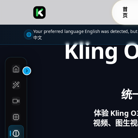
首
页
Your preferred language English was detected, but
🌐
中文
Kling
统
体验 Klin
视频、图生视