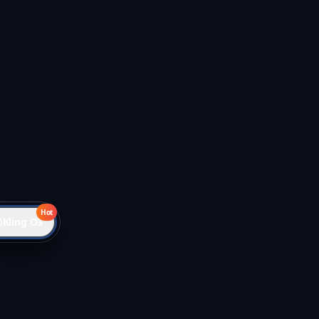
Hot
Kling O3