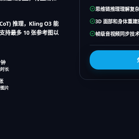
思维链推理理解复
3D 面部和身体重
) 推理，Kling O3 能
持最多 10 张参考图以
帧级音视频同步技
分钟
长时长
 张
考图片