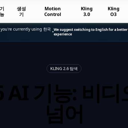
기
생성
Motion
Kling
Kling
능
기
Control
3.0
O3
 you're currently using 한국
We suggest switching to English for a better
•
experience
KLING 2.6 탐색
2.6 AI 기능: 
넘어