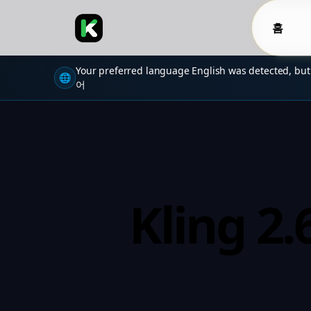
홈
Your preferred language English was detected, but
🌐
어
Kling 