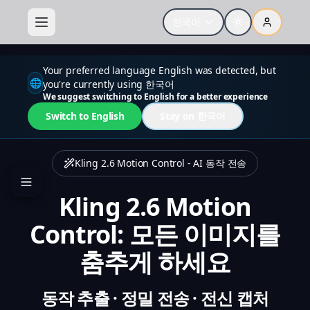
Your preferred language English was detected, but
한국어
🌐
you're currently using 한국어
We suggest switching to English for a better experience
Switch to English
Stay on 한국어
Kling 2.6 Motion Control - AI 동작 전송
Kling 2.6 Motion
Control: 모든 이미지를
춤추게 하세요
동작 추출 · 정밀 전송 · 전신 캡처