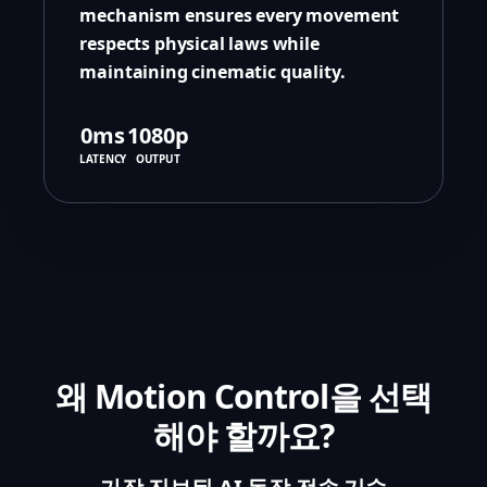
mechanism ensures every movement
respects physical laws while
maintaining cinematic quality.
0ms
1080p
LATENCY
OUTPUT
왜 Motion Control을 선택
해야 할까요?