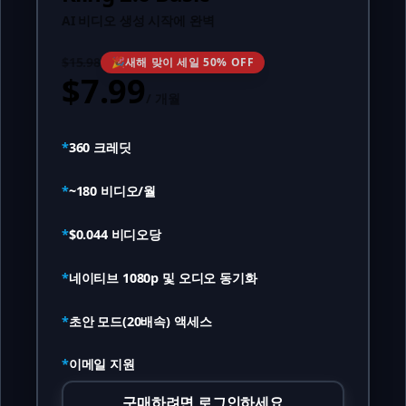
AI 비디오 생성 시작에 완벽
$15.98
🎉
새해 맞이 세일 50% OFF
$7.99
/
개월
*
360
크레딧
*
~
180
비디오/월
*
$0.044
비디오당
*
네이티브 1080p 및 오디오 동기화
*
초안 모드(20배속) 액세스
*
이메일 지원
구매하려면 로그인하세요