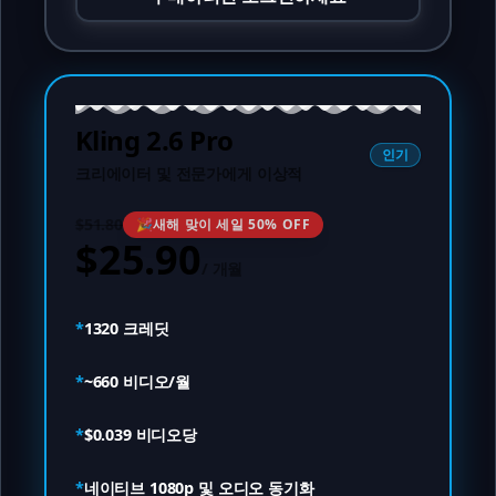
Kling 2.6 Pro
인기
크리에이터 및 전문가에게 이상적
$51.80
🎉
새해 맞이 세일 50% OFF
$25.90
/
개월
*
1320
크레딧
*
~
660
비디오/월
*
$0.039
비디오당
*
네이티브 1080p 및 오디오 동기화