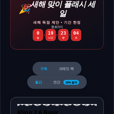
새해 맞이 플래시 세
🎉
일
새해 독점 제안 • 기간 한정
종료까지
0
19
23
03
:
:
:
일
시간
분
초
구독
크레딧 팩
월간
연간
20% 절약
Kling 2.6 Basic